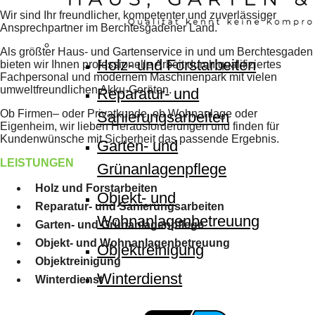
Wir sind Ihr freundlicher, kompetenter und zuverlässiger
Ansprechpartner im Berchtesgadener Land.
Als größter Haus- und Gartenservice in und um Berchtesgaden
Holz- und Forstarbeiten
bieten wir Ihnen professionelle Arbeit durch qualifiziertes
Fachpersonal und modernem Maschinenpark mit vielen
umweltfreundlichen Akku-Geräten.
Reparatur- und
Ob Firmen– oder Privatkunde, ob Wohnanlage oder
Sanierungsarbeiten
Eigenheim, wir lieben Herausforderungen und finden für
Kundenwünsche mit Sicherheit das passende Ergebnis.
Garten- und
LEISTUNGEN
Grünanlagenpflege
Holz und Forstarbeiten
Objekt- und
Reparatur- und Sanierungsarbeiten
Wohnanlagenbetreuung
Garten- und Grünanlagenpflege
Objekt- und Wohnanlagenbetreuung
Objektreinigung
Objektreinigung
Winterdienst
Winterdienst