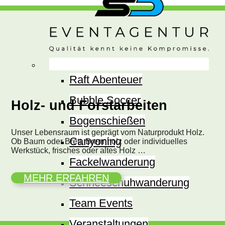
Raft Abenteuer
Bubble Soccer
Holz- und Forstarbeiten
Bogenschießen
Unser Lebensraum ist geprägt vom Naturprodukt Holz.
Canyoning
Ob Baum oder Brett, Brennholz oder individuelles
Werkstück, frisches oder altes Holz …
Fackelwanderung
MEHR ERFAHREN
Schneeschuhwanderung
Team Events
Veranstaltungen