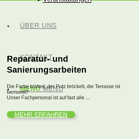
ÜBER UNS
KONTAKT
Reparatur- und
Sanierungsarbeiten
Die Farbe blättert, der Putz bröckelt, die Terrasse ist
MENÜ
MENÜ
bemoost?
Unser Fachpersonal ist auf fast alle …
MEHR ERFAHREN